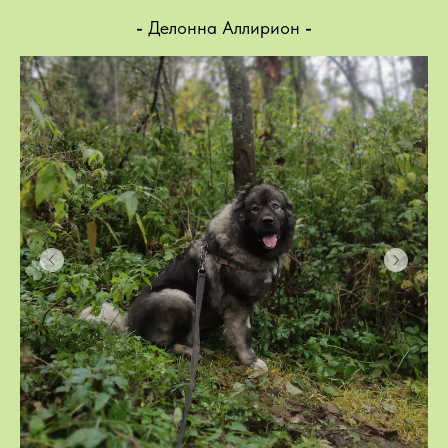
-
Делонна Аллирион
-