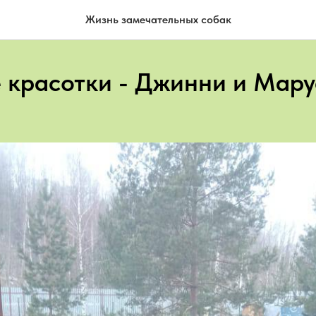
Жизнь замечательных собак
 красотки - Джинни и Мару