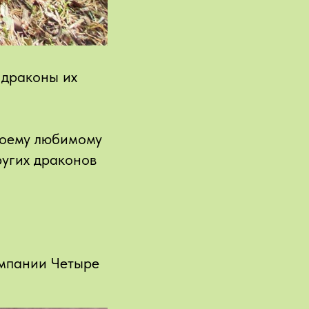
 драконы их
своему любимому
ругих драконов
омпании Четыре