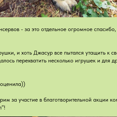
сервов - за это отдельное огромное спасибо,
рушки, и хоть Джасур все пытался утащить к 
алось перехватить несколько игрушек и для д
оценила))
арим за участие в благотворительной акции к
”!