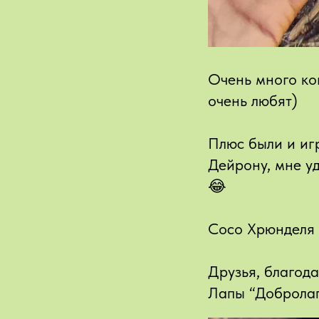
Очень много кон
очень любят)
Плюс были и иг
Дейрону, мне уд
😂
Сосо Хрюнделя 
Друзья, благод
Лапы “Добролап