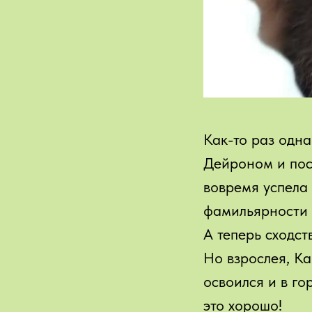
Как-то раз одн
Дейроном и поск
вовремя успела 
фамильярности 
А теперь сходст
Но взрослея, К
освоился и в го
это хорошо!