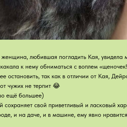
а женщина, любившая погладить Кая, увидела 
акала к нему обниматься с воплем «щеночек!!
ее остановить, так как в отличии от Кая, Дейр
от чужих не терпит 😂
во ещё большее)
ай сохраняет свой приветливый и ласковый хар
роде, и на даче, и в машине, ему явно нравитс