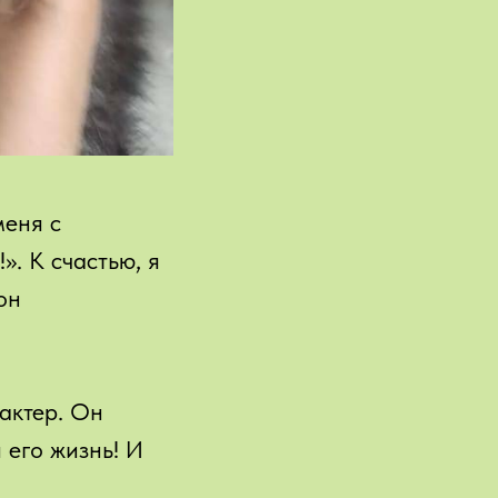
меня с
». К счастью, я
он
актер. Он
я его жизнь! И