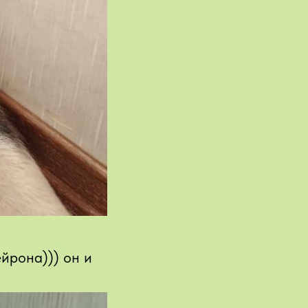
йрона))) он и