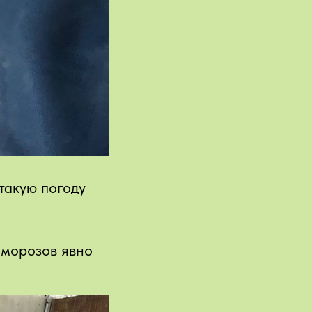
 такую погоду
х морозов явно