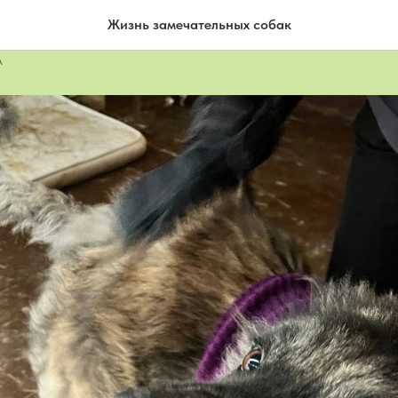
 приходят морозы.
Жизнь замечательных собак
А