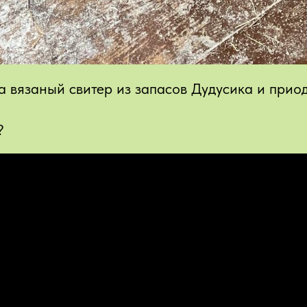
ла вязаный свитер из запасов Дудусика и прио
?