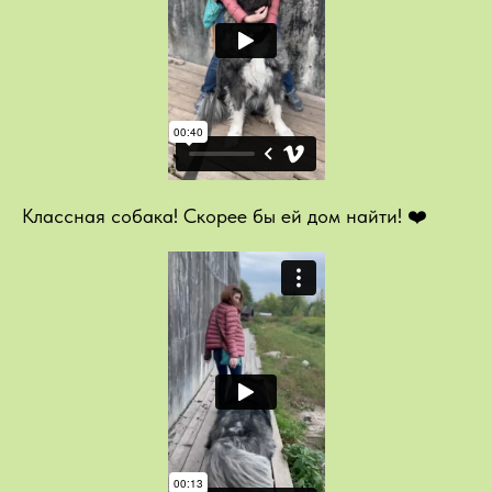
Классная собака! Скорее бы ей дом найти! ❤️