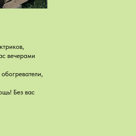
ктриков,
нас вечерами
 обогреватели,
щь! Без вас